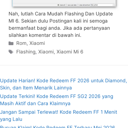
Nah, Iutlah Cara Mudah Flashing Dan Update
MI 6. Sekian dulu Postingan kali ini semoga
bermanfaat bagi anda. Jika ada pertanyaan
silahkan komentar di bawah ini.
Kategori
Rom
,
Xiaomi
Tag
Flashing
,
Xiaomi
,
Xiaomi Mi 6
Update Harian! Kode Redeem FF 2026 untuk Diamond,
Skin, dan Item Menarik Lainnya
Update Terkini! Kode Redeem FF SG2 2026 yang
Masih Aktif dan Cara Klaimnya
Jangan Sampai Terlewat! Kode Redeem FF 1 Menit
yang Lalu
Buruan Klaim! Kode Redeem FF Terbaru Mei 2026