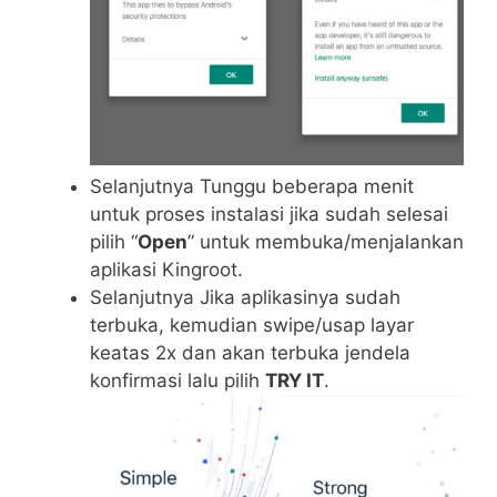
Selanjutnya Tunggu beberapa menit
untuk proses instalasi jika sudah selesai
pilih “
Open
” untuk membuka/menjalankan
aplikasi Kingroot.
Selanjutnya Jіkа арlіkаѕіnуа ѕudаh
tеrbukа, kemudian swipe/usap layar
keatas 2x dan akan terbuka jendela
konfirmasi lalu pilih
TRY IT
.