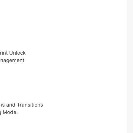
rint Unlock
anagement
s and Transitions
g Mode.