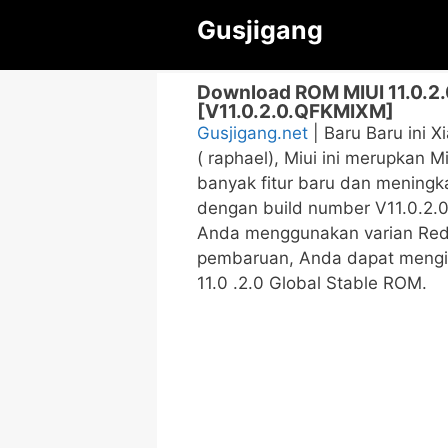
Langsung
Gusjigang
ke
isi
Download ROM MIUI 11.0.2.0
[V11.0.2.0.QFKMIXM]
Gusjigang.net
| Baru Baru ini 
( raphael), Miui ini merupkan 
banyak fitur baru dan mening
dengan build number V11.0.2.
Anda menggunakan varian Redm
pembaruan, Anda dapat mengiku
11.0 .2.0 Global Stable ROM.