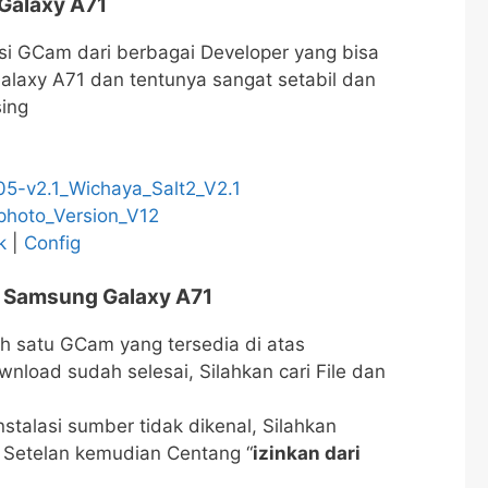
alaxy A71
si GCam dari berbagai Developer yang bisa
laxy A71 dan tentunya sangat setabil dan
sing
5-v2.1_Wichaya_Salt2_V2.1
hoto_Version_V12
k
|
Config
a
Samsung Galaxy A71
h satu GCam yang tersedia di atas
nload sudah selesai, Silahkan cari File dan
nstalasi sumber tidak dikenal, Silahkan
 Setelan kemudian Centang “
izinkan dari