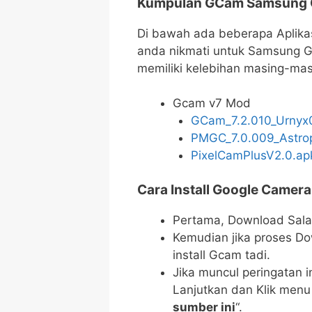
Kumpulan GCam Samsung G
Di bawah ada beberapa Aplika
anda nikmati untuk Samsung Ga
memiliki kelebihan masing-ma
Gcam v7 Mod
GCam_7.2.010_Urnyx0
PMGC_7.0.009_Astrop
PixelCamPlusV2.0.ap
Cara Install Google Camer
Pertama, Download Sala
Kemudian jika proses Dow
install Gcam tadi.
Jika muncul peringatan i
Lanjutkan dan Klik menu
sumber ini
“.