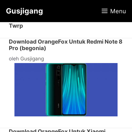
Langsung
Gusjigang
Menu
ke
isi
Twrp
Download OrangeFox Untuk Redmi Note 8
Pro (begonia)
oleh
Gusjigang
Download OrangeFox Untuk Xiaomi