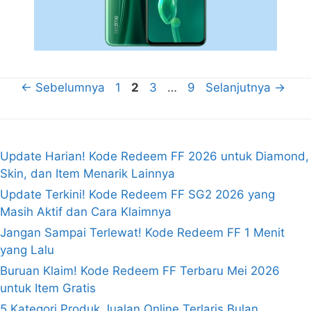
Halaman
Halaman
Halaman
Halaman
←
Sebelumnya
1
2
3
…
9
Selanjutnya
→
Update Harian! Kode Redeem FF 2026 untuk Diamond,
Skin, dan Item Menarik Lainnya
Update Terkini! Kode Redeem FF SG2 2026 yang
Masih Aktif dan Cara Klaimnya
Jangan Sampai Terlewat! Kode Redeem FF 1 Menit
yang Lalu
Buruan Klaim! Kode Redeem FF Terbaru Mei 2026
untuk Item Gratis
5 Kategori Produk Jualan Online Terlaris Bulan