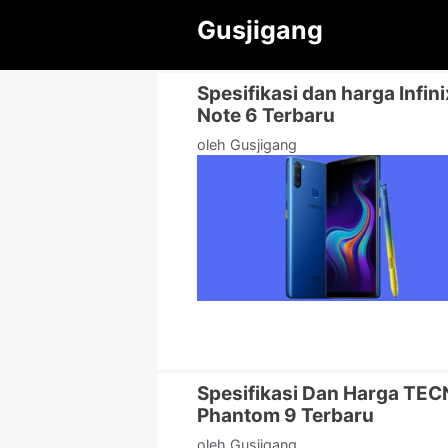
Langsung
Gusjigang
ke
isi
Spesifikasi dan harga Infini
Note 6 Terbaru
oleh
Gusjigang
Spesifikasi Dan Harga TE
Phantom 9 Terbaru
oleh
Gusjigang