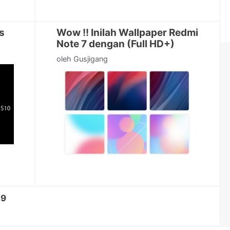
s
Wow !! Inilah Wallpaper Redmi
Note 7 dengan (Full HD+)
oleh
Gusjigang
n
alaman
09