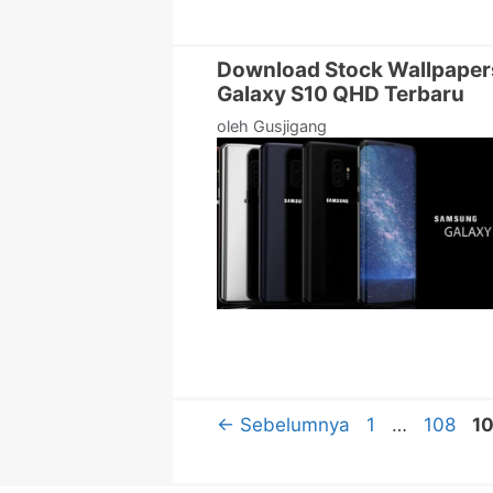
Download Stock Wallpaper
Galaxy S10 QHD Terbaru
oleh
Gusjigang
Halaman
Halama
H
←
Sebelumnya
1
…
108
1